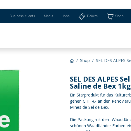
Business clients
Media
Jobs
Tickets
Shop
eizerhalle & Riburg
Shops & Geschenkideen
Ti
Shop
SEL DES ALPES Sel
SEL DES ALPES Sel
Saline de Bex 1kg
Ein Starprodukt für das Kulture
gehen CHF 4.- an den Renovieru
Mines de Sel de Bex.
Die Packung mit dem Waadtlände
schönen Waadtländer Farben eine