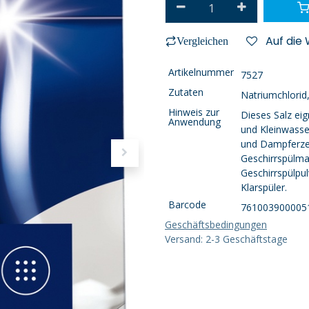
Auf die
Vergleichen
Artikelnummer
7527
Zutaten
Natriumchlorid
Hinweis zur
Dieses Salz eig
Anwendung
und Kleinwass
und Dampferzeu
Geschirrspülm
Geschirrspülpu
Klarspüler.
Barcode
761003900005
Geschäftsbedingungen
Versand: 2-3 Geschäftstage