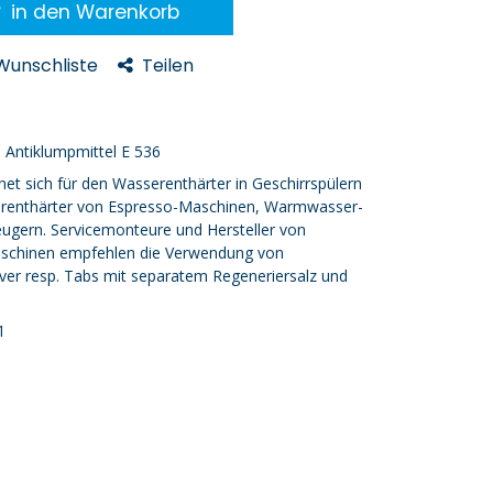
in den Warenkorb
 Wunschliste
Teilen
, Antiklumpmittel E 536
net sich für den Wasserenthärter in Geschirrspülern
erenthärter von Espresso-Maschinen, Warmwasser-
gern. Servicemonteure und Hersteller von
aschinen empfehlen die Verwendung von
lver resp. Tabs mit separatem Regeneriersalz und
1