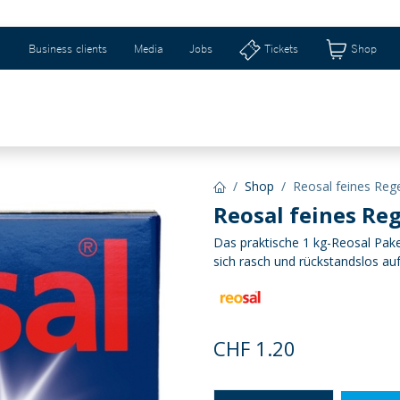
Business clients
Media
Jobs
Tickets
Shop
eizerhalle & Riburg
Shops & Geschenkideen
Ti
Shop
Reosal feines Rege
Reosal feines Re
Das praktische 1 kg-Reosal Paket 
sich rasch und rückstandslos auf
CHF
1.20