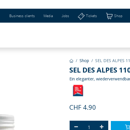
Business clients
Media
Jobs
Tickets
Shop
eizerhalle & Riburg
Shops & Geschenkideen
Ti
Shop
SEL DES ALPES 1
SEL DES ALPES 11
Ein eleganter, wiederverwendba
CHF
4.90