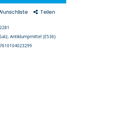
 Wunschliste
Teilen
2281
Salz, Antiklumpmittel (E536)
7610104023299