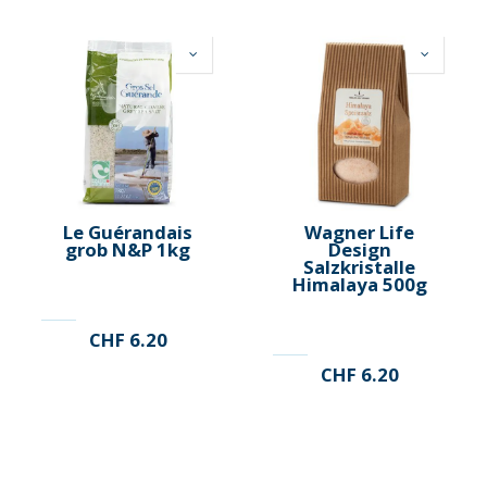
Le Guérandais
Wagner Life
grob N&P 1kg
Design
Salzkristalle
Himalaya 500g
CHF
6.20
CHF
6.20