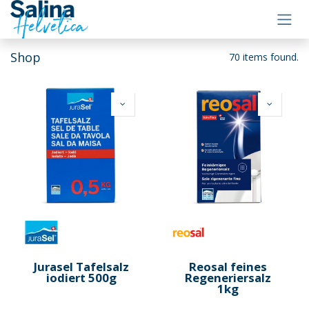
Zum Inhalt springen
Shop
70 items found.
Jurasel Tafelsalz
Reosal feines
iodiert 500g
Regeneriersalz
1kg