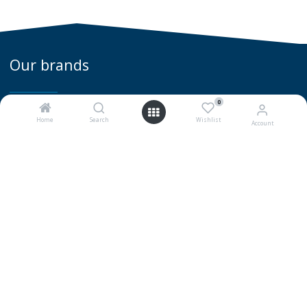
Our brands
0
Home
Search
Wishlist
Account
0