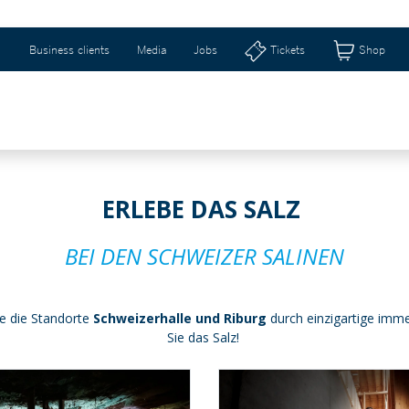
Business clients
Media
Jobs
Tickets
Shop
eizerhalle & Riburg
Shops & Geschenkideen
Ti
ERLEBE DAS SALZ
BEI DEN SCHWEIZER SALINEN
e die Standorte
Schweizerhalle und Riburg
durch einzigartige imme
Sie das Salz!