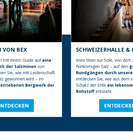
 VON BEX
SCHWEIZERHALLE & 
h mit ihrem Guide auf
eine
Vom Stein zur Sole, von dort
elt der Salzminen
von
feinkörnigen Salz – auf den
g
en Sie, wie mit Leidenschaft
Rundgängen durch unsere 
alz gewonnen wird – im
entdecken Sie, wie aus dem 
betriebenen Bergwerk der
Schatz der Erde
ein lebensw
Rohstoff
entsteht.
EN​​TDECKEN
ENT​​DECKE