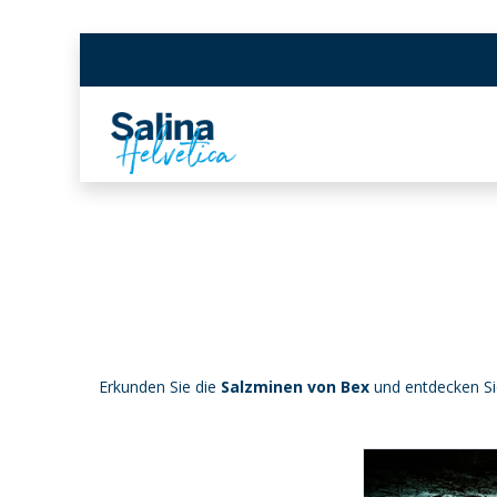
Zum Inhalt springen
Salzminen in Bex
Schw
Erkunden Sie die
Salzminen von Bex
und entdecken Si