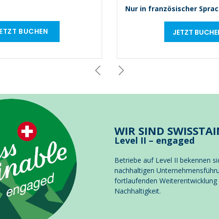
N
ur in französischer Sprac
E
T​​ZT BU
C
HEN
JETZT BUC​​HE
Zurück
Weiter
WIR SIND SWISSTAI
Level II – engaged
Betriebe auf Level II bekennen si
nachhaltigen Unternehmensführu
fortlaufenden Weiterentwicklung
Nachhaltigkeit.