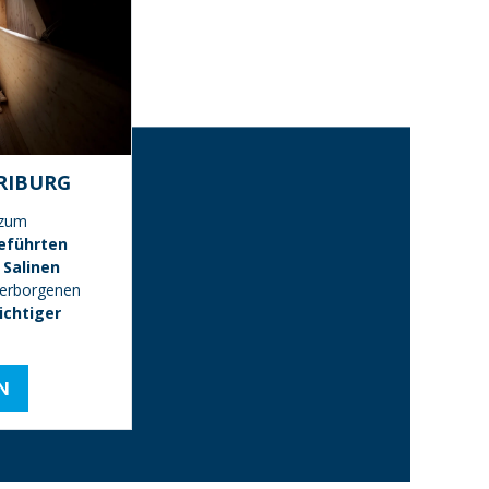
RIBURG
 zum
eführten
Salinen
verborgenen
ichtiger
N