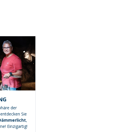
NG
phäre der
 entdecken Sie
 Dämmerlicht
,
ne! Einzigartig!