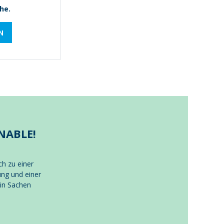
he.
N
NABLE!
ch zu einer
ng und einer
 in Sachen