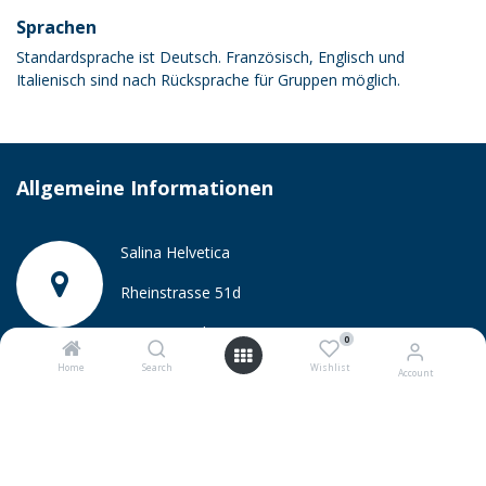
Sprachen
Standardsprache ist Deutsch. Französisch, Englisch und
Italienisch sind nach Rücksprache für Gruppen möglich.
Allgemeine Informationen
​Salina Helvetica
Rheinstrasse 51d
4133 Pratteln
0
Home
Search
Wishlist
Account
besuch@saline.ch
+41 61 825 51 61