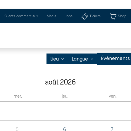
Clients commerciaux
Media
Jobs
Tickets
Shop
SCHWEIZERHALLE & RIBURG
IDÉES CADEAUX 
Événements
Lieu
Langue
août 2026
mer.
jeu.
ven.
5
6
7