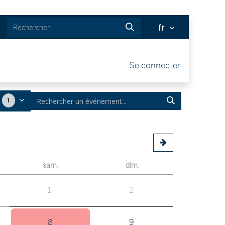
fr
& BOUTIQUE
Tickets
Se connecter
1
sam.
dim.
1
2
8
9