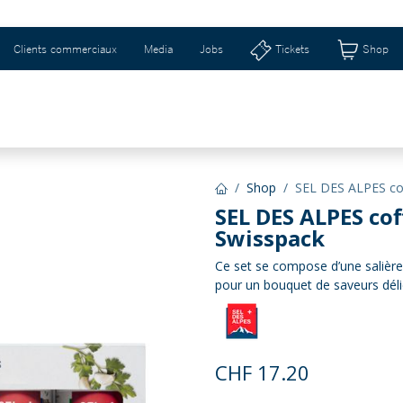
Clients commerciaux
Media
Jobs
Tickets
Shop
SCHWEIZERHALLE & RIBURG
IDÉES CADEAUX 
Shop
SEL DES ALPES cof
SEL DES ALPES cof
Swisspack
Ce set se compose d’une salière 
pour un bouquet de saveurs déli
CHF
17.20