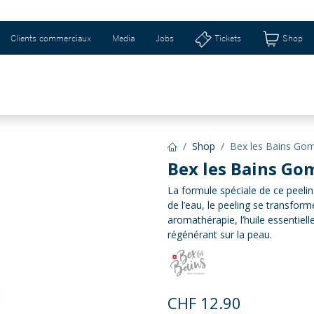
Clients commerciaux
Media
Jobs
Tickets
Shop
SCHWEIZERHALLE & RIBURG
IDÉES CADEAUX 
Shop
Bex les Bains Go
Bex les Bains Go
La formule spéciale de ce peelin
de l’eau, le peeling se transform
aromathérapie, l’huile essentiel
régénérant sur la peau.
CHF
12.90