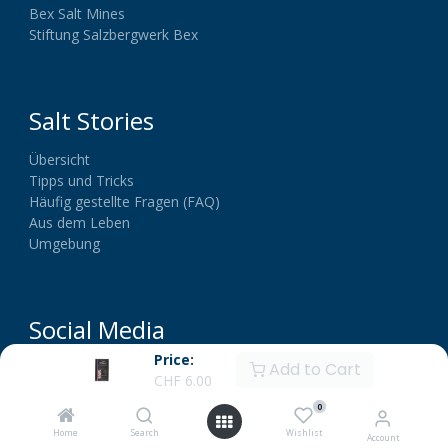
Bex Salt Mines
Stiftung Salzbergwerk Bex
Salt Stories
Übersicht
Tipps und Tricks
Häufig gestellte Fragen (FAQ)
Aus dem Leben
Umgebung
Social Media
Price:
Add to Cart
CHF
6.00
0
Home
Search
Wishlist
Account