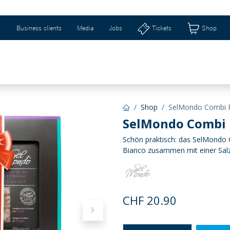
Business clients
Media
Jobs
Tickets
Shop
eizerhalle & Riburg
Shops & Geschenkideen
Ti
Shop
SelMondo Combi 
SelMondo Combi 
Schön praktisch: das SelMondo C
Bianco zusammen mit einer Sal
CHF
20.90