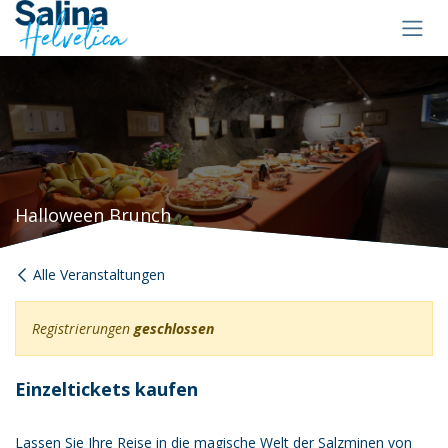
Zum Inhalt springen
Halloween Brunch
Alle Veranstaltungen
Registrierungen
geschlossen
Einzeltickets kaufen
Lassen Sie Ihre Reise in die magische Welt der Salzminen von