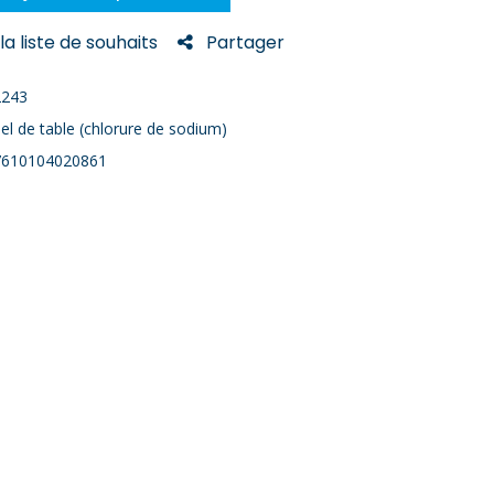
la liste de souhaits
Partager
2243
el de table (chlorure de sodium)
7610104020861