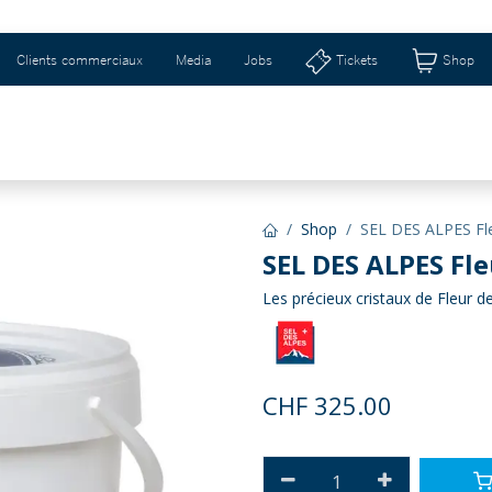
Clients commerciaux
Media
Jobs
Tickets
Shop
SCHWEIZERHALLE & RIBURG
IDÉES CADEAUX 
Shop
SEL DES ALPES Fle
SEL DES ALPES Fl
Les précieux cristaux de Fleur de
CHF
325.00