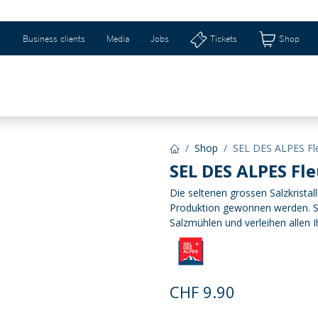
Business clients
Media
Jobs
Tickets
Shop
eizerhalle & Riburg
Shops & Geschenkideen
Ti
Shop
SEL DES ALPES Fle
SEL DES ALPES Fl
Die seltenen grossen Salzkristal
Produktion gewonnen werden. Si
Salzmühlen und verleihen allen I
CHF
9.90